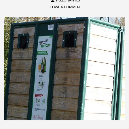
HELLONANTES
LEAVE A COMMENT
ON
BOUAYE
:
UN
QR
CODE
POUR
LA
COLLECTE
DE
VERRE