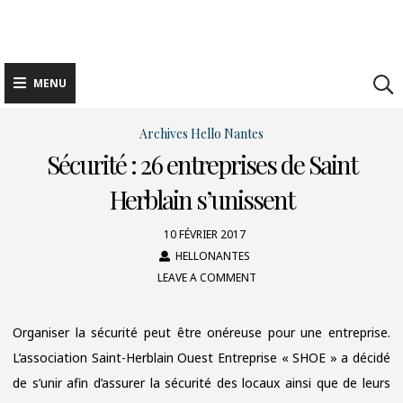
Skip
to
content
MENU
Archives Hello Nantes
Sécurité : 26 entreprises de Saint
Herblain s’unissent
10 FÉVRIER 2017
HELLONANTES
LEAVE A COMMENT
ON
SÉCURITÉ
:
Organiser la sécurité peut être onéreuse pour une entreprise.
26
L’association Saint-Herblain Ouest Entreprise « SHOE » a décidé
ENTREPRISES
de s’unir afin d’assurer la sécurité des locaux ainsi que de leurs
DE