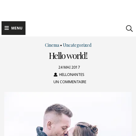
Skip
to
content
MENU
Cinema
•
Uncategorized
Hello world!
24 MAI 2017
HELLONANTES
UN COMMENTAIRE
SUR
HELLO
WORLD!