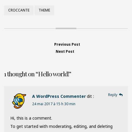
CROCCANTE
THEME
Previous Post
Previous
Navigation
Next Post
Next
post:
post:
de
1 thought on “
Hello world!
”
l’article
Reply
A WordPress Commenter
dit :
24 mai 2017 à 15 h 30 min
Hi, this is a comment.
To get started with moderating, editing, and deleting