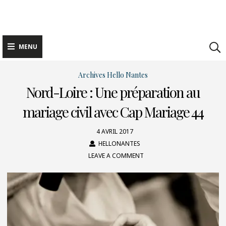
Skip
to
content
MENU
Archives Hello Nantes
Nord-Loire : Une préparation au
mariage civil avec Cap Mariage 44
4 AVRIL 2017
HELLONANTES
LEAVE A COMMENT
ON
NORD-
LOIRE
:
UNE
PRÉPARATION